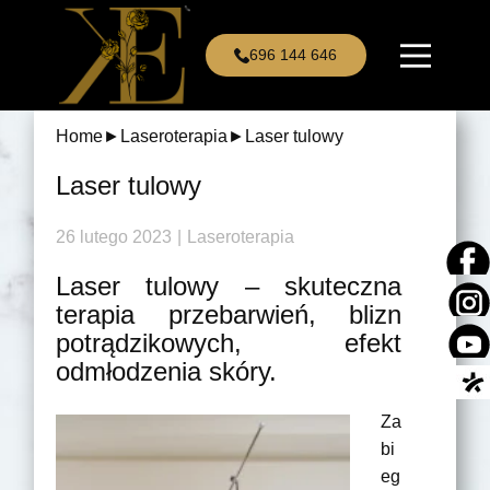
696 144 646
Home
►
Laseroterapia
►
Laser tulowy
Laser tulowy
26 lutego 2023
Laseroterapia
Laser tulowy – skuteczna
terapia przebarwień, blizn
potrądzikowych, efekt
odmłodzenia skóry.
Za
bi
eg