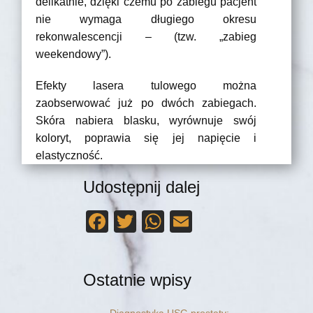
delikatnie, dzięki czemu po zabiegu pacjent
nie wymaga długiego okresu
rekonwalescencji – (tzw. „zabieg
weekendowy”).
Efekty lasera tulowego można
zaobserwować już po dwóch zabiegach.
Skóra nabiera blasku, wyrównuje swój
koloryt, poprawia się jej napięcie i
elastyczność.
Udostępnij dalej
F
T
W
E
a
wi
h
m
c
tt
at
ail
Ostatnie wpisy
e
er
s
b
A