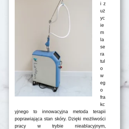
i z
uż
yc
ie
m
la
se
ra
tul
o
w
eg
o
fra
kc
yjnego to innowacyjna metoda terapii
poprawiająca stan skóry. Dzięki możliwości
pracy w trybie nieablacyjnym,