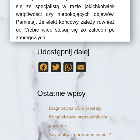
się ze specjalistą w razie jakichkolwiek
wątpliwości czy niepokojących objawów.
Pamietaj, że efekt końcowy zależy również
od Ciebie wiec stosuj się zo zaleceń po
zabiegowych.
Udostępnij dalej
F
T
W
E
a
wi
h
m
c
tt
at
ail
Ostatnie wpisy
e
er
s
b
A
Diagnostyka USG prostaty:
o
p
Kompleksowy przewodnik dla
o
p
pacjenta
k
Czy makijaż permanentny boli?