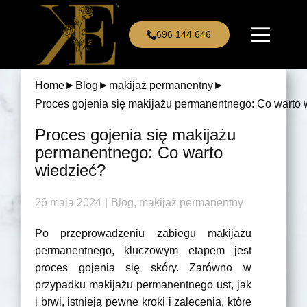
696 144 646
Home
►
Blog
►
makijaż permanentny
►
Proces gojenia się makijażu permanentnego: Co warto 
Proces gojenia się makijażu
permanentnego: Co warto
wiedzieć?
26 maja 2024
Blog
,
makijaż permanentny
Po przeprowadzeniu zabiegu makijażu
permanentnego, kluczowym etapem jest
proces gojenia się skóry. Zarówno w
przypadku makijażu permanentnego ust, jak
i brwi, istnieją pewne kroki i zalecenia, które