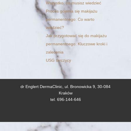
Wszystko, co musisz wiedzieć
Proces gojenia się makijażu
permanentnego: Co warto
wiedzieć?
Jak przygotować się do makijażu
permanentnego: Kluczowe kroki i
zalecenia
USG tarczycy
dr Englert DermaClinic, ul. Bronowicka 9, 30-084
Kraków
tel. 696-144-646