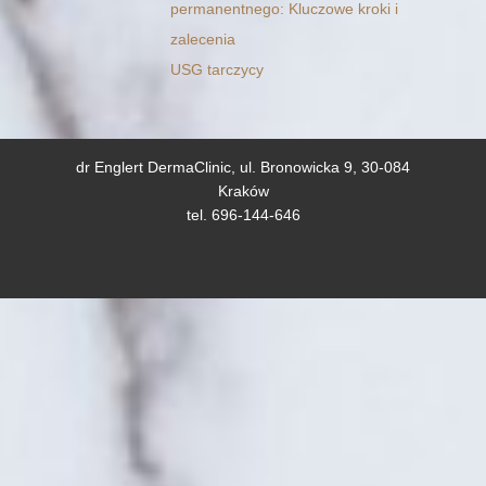
permanentnego: Kluczowe kroki i
zalecenia
USG tarczycy
dr Englert DermaClinic, ul. Bronowicka 9, 30-084
Kraków
tel. 696-144-646