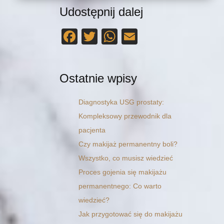
Udostępnij dalej
F
T
W
E
a
wi
h
m
c
tt
at
ail
Ostatnie wpisy
e
er
s
b
A
Diagnostyka USG prostaty:
o
p
Kompleksowy przewodnik dla
o
p
pacjenta
k
Czy makijaż permanentny boli?
Wszystko, co musisz wiedzieć
Proces gojenia się makijażu
permanentnego: Co warto
wiedzieć?
Jak przygotować się do makijażu